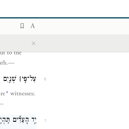
וְהֽוֹצֵאתָ֣ אֶת־הָא
5
אֶל־שְׁעָרֶ֔יךָ אֶת־
×
ut to the
eath.—
עַל־פִּ֣י
׀
שְׁנַ֣יִם ע
6
a
ore
witnesses;
.—
יַ֣ד הָעֵדִ֞ים תִּֽהְי
7