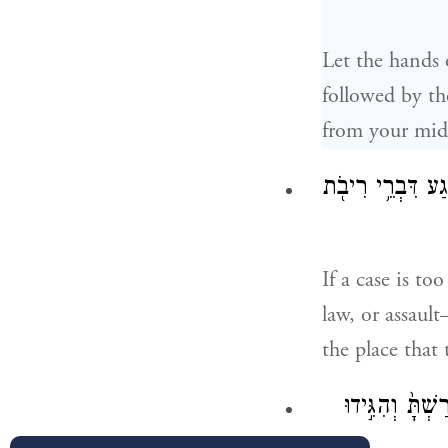
Let the hands 
followed by th
from your mid
ֶ֔גַע דִּבְרֵ֥י רִיבֹ֖ת
If a case is to
law, or assaul
the place that 
ְתָּ֙ וְהִגִּ֣ידוּ