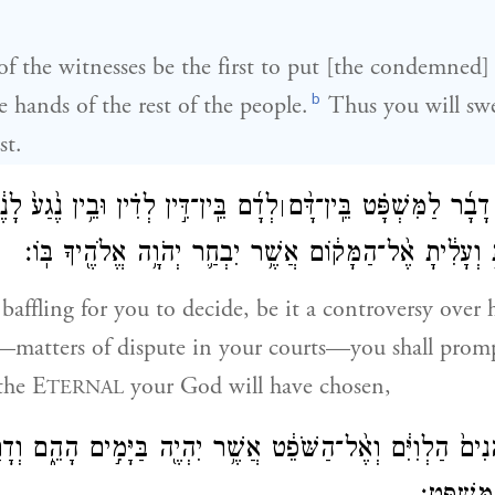
of the witnesses be the first to put [the condemned]
b
e hands of the rest of the people.
Thus you will swe
st.
 דָבָ֜ר לַמִּשְׁפָּ֗ט בֵּֽין־דָּ֨ם
לְדָ֜ם בֵּֽין־דִּ֣ין לְדִ֗ין וּבֵ֥ין נֶ֙גַע֙ לָנ
׀
ָּ֣ וְעָלִ֔יתָ אֶ֨ל־הַמָּק֔וֹם אֲשֶׁ֥ר יִבְחַ֛ר יְהֹוָ֥ה אֱלֹהֶ֖יךָ בּֽוֹ׃
o baffling for you to decide, be it a controversy over 
t—matters of dispute in your courts—you shall promp
the E
your God will have chosen,
TERNAL
ים֙ הַלְוִיִּ֔ם וְאֶ֨ל־הַשֹּׁפֵ֔ט אֲשֶׁ֥ר יִהְיֶ֖ה בַּיָּמִ֣ים הָהֵ֑ם וְדָרַשׁ