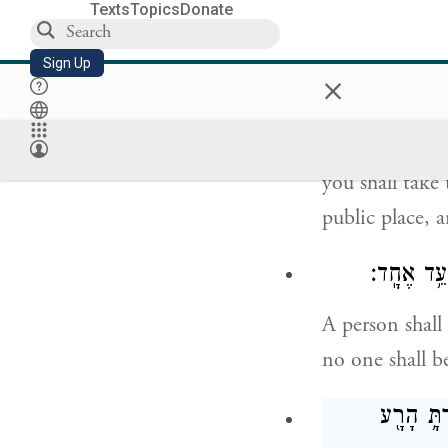
Texts
Topics
Donate
perpetrated in 
Sign Up
×
בָ֨ר הָרָ֤ע הַזֶּה֙
you shall tak
public place,
עֵ֥ד אֶחָֽד׃
A person shall
no one shall b
תָּ֥ הָרָ֖ע