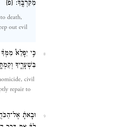
מִקִּרְבֶּֽךָ׃
{פ}
 to death,
ep out evil
כִּ֣י יִפָּלֵא֩ מִמְּךָ֨
8
בִּשְׁעָרֶ֑יךָ וְקַמְת
homicide, civil
tly repair to
וּבָאתָ֗ אֶל־הַכֹּהֲנִ
9