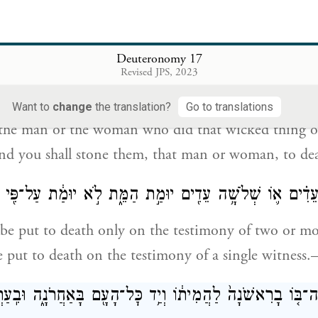
Israel,
Deuteronomy 17
ִ֣ישׁ הַה֡וּא אוֹ֩ אֶת־הָאִשָּׁ֨ה הַהִ֜וא אֲשֶׁ֣ר עָ֠שׂ֠וּ אֶת־הַדָּ
Revised JPS, 2023
הָאִ֕ישׁ א֖וֹ אֶת־הָאִשָּׁ֑ה וּסְקַלְתָּ֥ם בָּאֲבָנִ֖ים וָמֵֽתוּ׃
Want to
change
the translation?
Go to translations
e the man or the woman who did that wicked thing o
 and you shall stone them, that man or woman, to d
ֵדִ֗ים א֛וֹ שְׁלֹשָׁ֥ה עֵדִ֖ים יוּמַ֣ת הַמֵּ֑ת לֹ֣א יוּמַ֔ת עַל־פִּ֖י 
 be put to death only on the testimony of two or m
e put to death on the testimony of a single witness
ֶה־בּ֤וֹ בָרִאשֹׁנָה֙ לַהֲמִית֔וֹ וְיַ֥ד כׇּל־הָעָ֖ם בָּאַחֲרֹנָ֑ה וּבִֽעַרְ