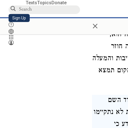
Texts
Topics
Donate
אם יקבלו
Sign Up
×
פחיתת העולם
 הוא,
 חוזר
יבות והמעלה
מקום תמצא
ד השם
לא נתקיימו
ע כי