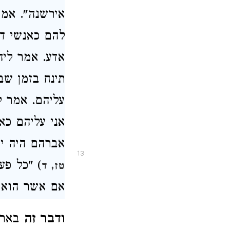
אירשנה". אמר
להם כאנשי דו
אדע
. אמר ליה
תינח בזמן שב
עליהם. אמר ל
אני עליהם כאי
אברהם היה יו
13
) "כל פע
טז, ד
אם אשר הוא 
ודבר זה
בארו 