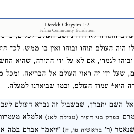
ה בראשית, שתלוים ועומדים עד ששה בסיון, 
 ואם לאו - יחזרו לתוהו ובוהו. ודבר זה, כי ל
Derekh Chayyim 1:2
Sefaria Community Translation
ולם התורה לא היה נחשב העולם לכלום, כי מה
ו היה העולם תוהו ובוהו ואין בו ממש
. לכך היה
ובוהו לגמרי, אם לא על ידי התורה, שהיא החש
ם, שעל ידי זה ראוי העולם אל הבריאה
. ומכל 
 היא* עמוד העולם, וכמו שביארנו למעלה
.
ל השם יתברך, שבשביל זה נברא העולם לעבו
אמרם
(
) אלמלא מעמדות 
בפרק בני העיר
מגילה לא:
שנאמר (ר'
) "ויאמר אברם במה אד
בראשית טו, ח