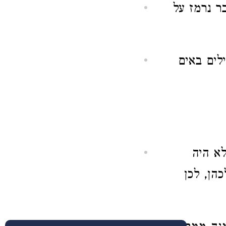
ר נרמז על
לים באים
א היה
הן, לכן