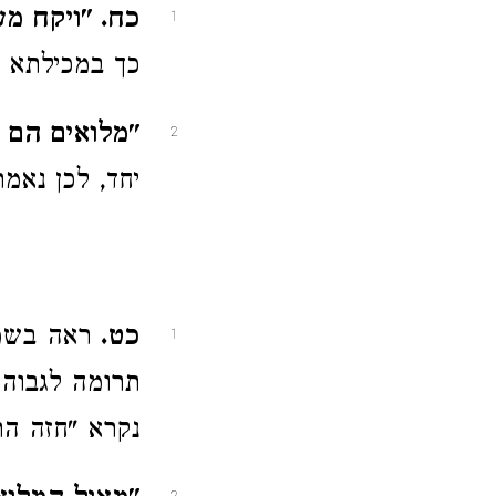
כח. "ויקח מע
1
כך במכילתא ד
"מלואים הם לר
2
יחד, לכן נאמ
כט.
ראה בשמו
1
תרומה לגבוה,
נקרא "חזה הת