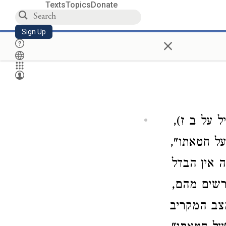
Texts
Topics
Donate
Sign Up
×
 על ב ז),
על חטאתו",
ה אין הבדל
רשים מהם,
צב המקריב