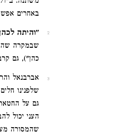
משתנה. ב"דלי
באחרים אפשר 
"והיתה לכהן
2
שבמקרה שהמנח
כהן"), גם קרב
אברבנאל והרב
3
שלפנינו חלים
גם על החטאת
העני יכול לה
שהמסורה מעיד