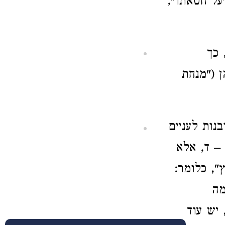
על חטאתו",
 כך
 ("מנחת
נות לעניים
– ד, אלא
, כלומר:
מה
 יש עוד