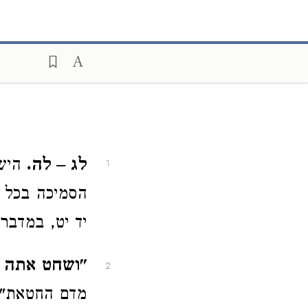
לג – לה.
הישנ
1
הסמיכה בכל ח
יד יט, במדבר ו
"ושחט אתה 
2
מדם החטאת" –