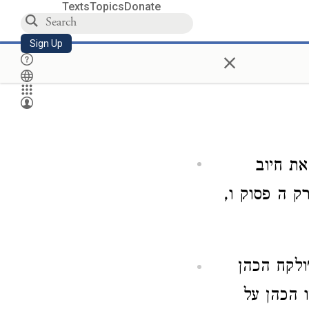
Texts
Topics
Donate
Sign Up
×
ת חיוב
ק ה פסוק ו,
ולקח הכהן
 הכהן על