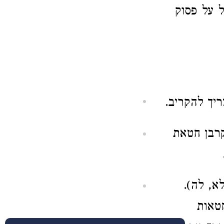
ל על פסוק
יך להקריב.
קרבן חטאת
א, לה).
טאות