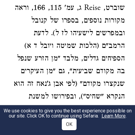
שוברט, Reise ג, עמ' 115, 166, וראה
מקורות נוספים, בספרו של קנובל
ובמפרשים לישעיהו לז ל). לדעת
הרמב"ם (הלכות שמיטה ויובל ד א)
הספיחים גדלים, מלבד "מן הזרע שנפל
בה מקודם שביעית", גם "מן העיקרים
שנקצרו מקודם" (לפי אבן ג'נאח זה הוא
הנקרא "שחיס"), ובפירושו למשנת
כלאים ב ה אומר הרמב"ם: "ויש מן
We use cookies to give you the best experience possible on
our site. Click OK to continue using Sefaria.
Learn More
.
הצמח מה שיזרעוהו ויקצרוהו ואחר כך
OK