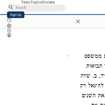
Texts
Topics
Donate
Sign Up
×
ם ממשפט
 תבואות
ד, ב. שדה
 להיגאל רק
נאת השנים