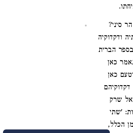
חתו.
ר סיני?
ה ודקדוקיה
בספר הברית
נאמר כאן
טעם כאן
דקדוקיהם
עאל שרק
ת: 'שתי
ן הכלל,