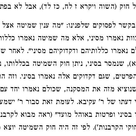
ל חוק (השוה ויקרא ז לח, כז לד), אבל לא בפתי
קשר לפסוקים שלפנינו: "מה ענין שמיטה אצל ה
ות נאמרו מסיני, אלא מה שמיטה נאמרו כללותי
לם נאמרו כללותיהם ודקדוקיהם מסיני". לאחר ש
א), שנמסר בסיני, ניתן חוק השמיטה בכללותו, 
פרטים, שגם דקדוקים אלה נאמרו בסיני. וזה הו
שנוציא מזה את המסקנה, שכולם נאמרו יחד עם 
הי דעתו של ר' עקיבא. לעומת זאת סבור ר' ישמ
 בסיני ופרטות באוהל מועד" (ראה מבוא לקרבנו
קי הקרבנות'). לפי זה היה חוק השמיטה יוצא מ