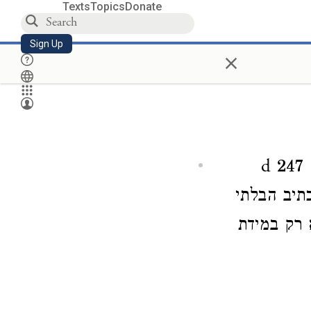
Texts
Topics
Donate
Sign Up
×
במקום כינוי הקנין – ו, בא תכופות – ה (עיין איוולד 247 d
ל הכתיב הבלתי
 רק במידת