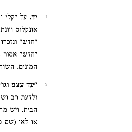
יד.
על "קלי וכ
1
אונקלוס ויונת
"חדש" ונזכרו
"חדש" אסור ב
המינים. השוה
"עד עצם וגו'"
2
ולדעת רב ושמ
הבית. ויש מח
או לאו (שם ס