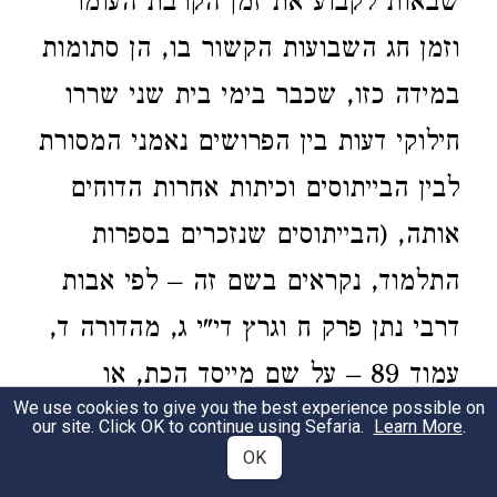
שבאות לקבוע את זמן הקרבת העומר
וזמן חג השבועות הקשור בו, הן סתומות
במידה כזו, שכבר בימי בית שני שררו
חילוקי דעות בין הפרושים נאמני המסורת
לבין הבייתוסים וכיתות אחרות הדוחים
אותה, (הבייתוסים שנזכרים בספרות
התלמוד, נקראים בשם זה – לפי אבות
דרבי נתן פרק ח וגרץ די"י ג, מהדורה ד,
עמוד 89 – על שם מייסד הכת, או
We use cookies to give you the best experience possible on
מורם, בייתוס. לדעת, גייגר, Urschrif
our site. Click OK to continue using Sefaria.
Learn More
.
OK
עמוד 102, הם קרובי משפחת שמעון