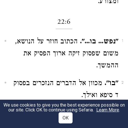
ומצורע.
22:6
"נפש... בו...".
הכתוב חוזר על הנושא,
1
משום שפסוק זיקה ארוך הפסיק את
ההמשך.
"בו".
מכוון אל הדברים הנזכרים בפסוק
2
ד סיפא ואילך.
We use cookies to give you the best experience possible on
our site. Click OK to continue using Sefaria.
Learn More
.
"וטמאה וגו'".
כאן נקבע שהטומאה
3
OK
נמשכת בכל אופן עד הערב ושגם בערב