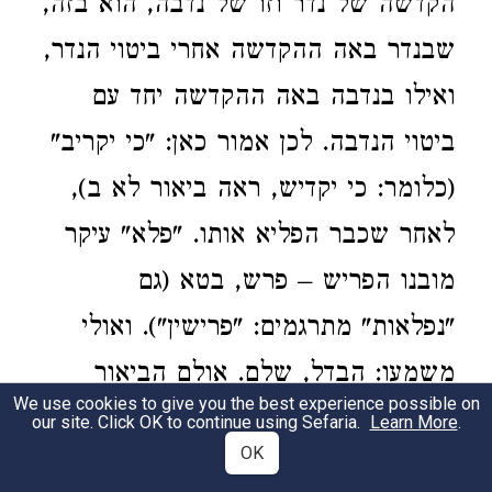
הקדשה של נדר וזו של נדבה, הוא בזה,
שבנדר באה ההקדשה אחרי ביטוי הנדר,
ואילו בנדבה באה ההקדשה יחד עם
ביטוי הנדבה. לכן אמור כאן: "כי יקריב"
(כלומר: כי יקדיש, ראה ביאור לא ב),
לאחר שכבר הפליא אותו. "פלא" עיקר
מובנו הפריש – פרש, בטא (גם
"נפלאות" מתרגמים: "פרישין"). ואולי
משמעו: הבדל, שלם. אולם הביאור
We use cookies to give you the best experience possible on
הזה, אם לא נאמר להבדיל בין פעל לבין
our site. Click OK to continue using Sefaria.
Learn More
.
OK
הפעיל, אינו מתאים לבמדבר ו ב.