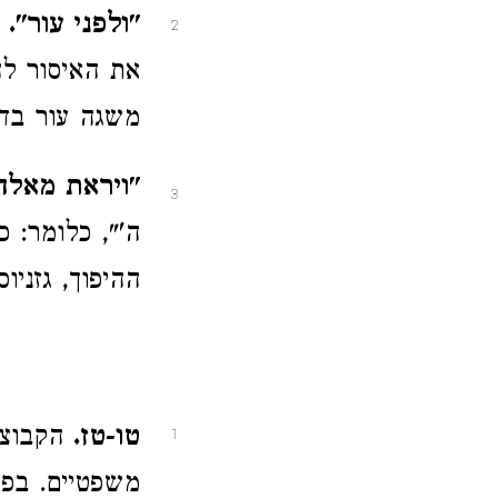
"ולפני עור".
ח
2
את האיסור לה
משגה עור בדר
"ויראת מאלהי
3
ה'", כלומר: כ
ההיפוך, גזניוס 40 k, איוולד 91
טו-טז.
הקבוצה 
1
משפטיים. בפס