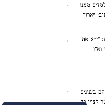
מדים ממנו
ב: "ארור
 "ירא את
וא"ו
ם בענינים
 לציין כך,