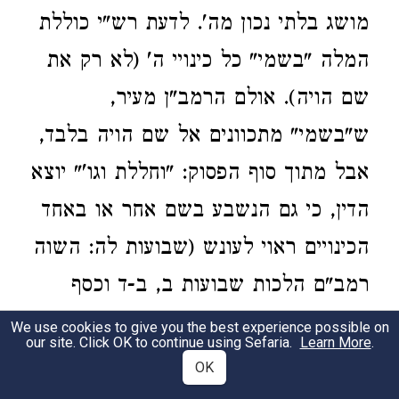
מושג בלתי נכון מה'. לדעת רש"י כוללת
המלה "בשמי" כל כינויי ה' (לא רק את
שם הויה). אולם הרמב"ן מעיר,
ש"בשמי" מתכוונים אל שם הויה בלבד,
אבל מתוך סוף הפסוק: "וחללת וגו'" יוצא
הדין, כי גם הנשבע בשם אחר או באחד
הכינויים ראוי לעונש (שבועות לה: השוה
רמב"ם הלכות שבועות ב, ב-ד וכסף
משנה, שם).
We use cookies to give you the best experience possible on
our site. Click OK to continue using Sefaria.
Learn More
.
OK
"וחללת".
את המלה "ולא" יש להסב
2