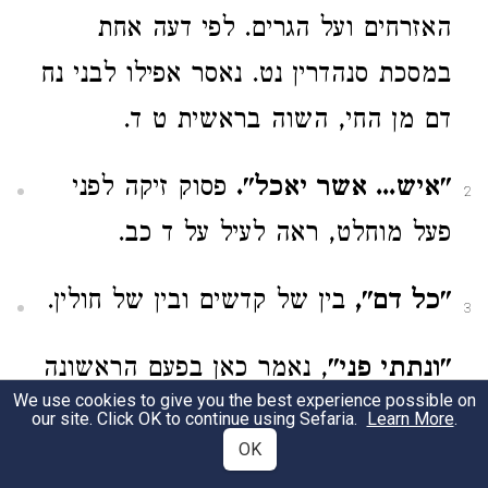
האזרחים ועל הגרים. לפי דעה אחת
במסכת סנהדרין נט. נאסר אפילו לבני נח
דם מן החי, השוה בראשית ט ד.
"איש... אשר יאכל".
פסוק זיקה לפני
2
פעל מוחלט, ראה לעיל על ד כב.
"כל דם",
בין של קדשים ובין של חולין.
3
"ונתתי פני"
, נאמר כאן בפעם הראשונה
We use cookies to give you the best experience possible on
ומלמדנו, כי העונש הזה בא במישרין
our site. Click OK to continue using Sefaria.
Learn More
.
4
OK
מה'. ואף על פי שהפסוק פותח במלה