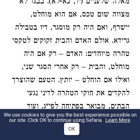
מאלה שלעניים (יד, כא-לא). בבגד לא
מצווה שום טכס, אם הוא מוחלט,
יישרף, ואם היה רק מוסגר, דיו בטבילה
גרידא. אולם האדם והבית זקוקים לטקסי
טהרה מיוחדים: האדם – רק אם היה
מוחלט, והבית – רק אחרי הסגר שני,
ואילו אם הוחלט – יותץ. הטעם שהוצרך
להקדים את חוקי הטהרה לדיני נגעי
הבתים, מבואר בפתיחה לפי"ג, ועוד
We use cookies to give you the best experience possible on
הוסבר בסוף ההקדמה לפי"א, שטהרת
our site. Click OK to continue using Sefaria.
Learn More
.
OK
המצורע כוללת שתי פעולות: הראשונה