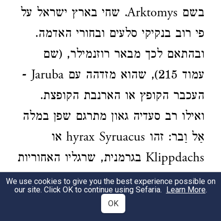
בשם Arktomys. שחי בארץ ישראל על
פי רוב בנקיקי סלעים ובחורי האדמה.
ובהתאם לכך מבאר רוזנמילר, (שם
עמוד 215), שהוא מזדהה עם Jaruba -
העכבר הקופץ או הארנבת הקופצת.
ואילו רב סעדיה גאון מתרגם שפן במלה
אַל וַבר: זהו hyrax Syruacus או
Klippdachs בגרמנית, שרגליו האחוריות
מבוקעות באמצע לשתים: הרגל
We use cookies to give you the best experience possible on
our site. Click OK to continue using Sefaria.
Learn More
.
מסתיימת בשלושה טלפים, שהאמצעי
OK