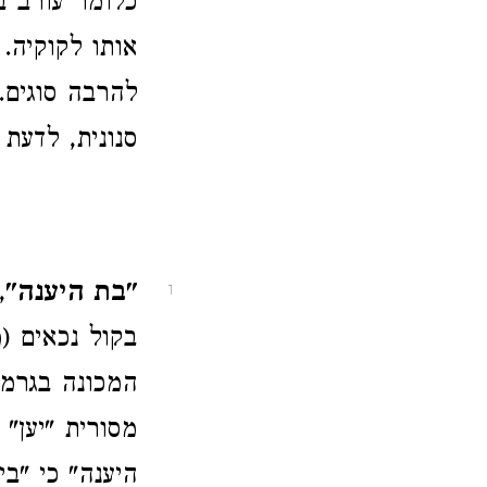
אותו לקוקיה.
סנונית, לדעת רש"י Straus בגרמנית, שגם לה סוגים 
"בת היענה"
,
1
בקול נכאים (
מסורית "יען" 
היענה" כי "ב