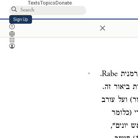
Texts
Topics
Donate
Sign Up
×
, הוא לדעת כל המבארים והמתרגמים העוף הנקרא בגרמנית Rabe.
ת ביאור זה.
) ועל עורב
י (כלומר
 יונים",