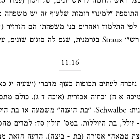
 התוספת "למינו" רומזת שלעוף זה יש משפחה מ
שונים, עיין חולין סב.
11:16
 נזכרה לעתים תכופות כעוף מדברי (ישעיה יג כא
מיכה א ח)
וכחיה אכזרית (איכה ד ג). כולם מתכו
המכונה בגרמנית: Schwalbe. "בת היענה" משמעה או בת
- זולל, בת הזוללות. במס' חולין סד: למדים מהכי
יצת טמאה" אסורה (בת - ביצה). הדעה הזאת מנ