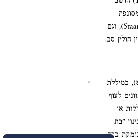
כלומר עורב בעל ראש הדומה לראש יונים, שלוויסון (עמוד 15) חושב
סונפת
להרבה סוגים. לפי התלמוד ואחרים בני משפחתו הם הזרזיר (Staar), וגם
), כמיללת
ונים לעוף
 היללות או
נוי "בת
ומקת בכך,