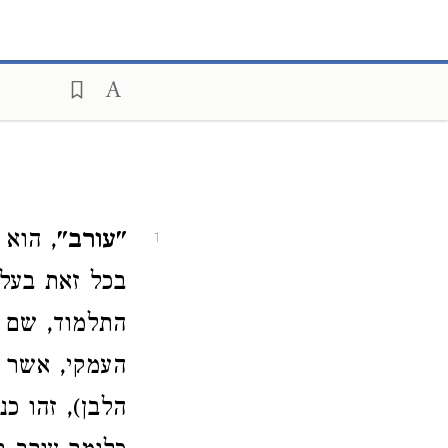
"עורב"
1
בכל זאת בעלי 
התלמוד, שם ס
העמקי, אשר ל
הלבן), זהו כנראה Elster