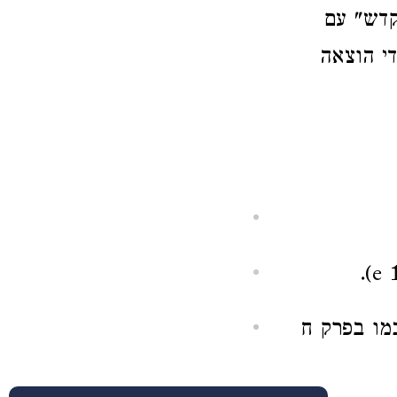
קדש" עם
י הוצאה
כמו בפרק ח