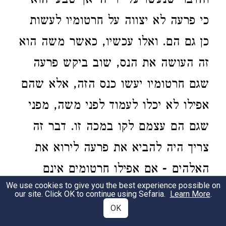
והדבר שנעשו על ידי ה' אך טבעי הוא
כי פרעה לא יצווה על חרטומיו לעשות
כן גם הם. ואלו עכשיו, כאשר משה הוא
זה העושה את הנס, שוב ביקש פרעה
שגם חרטומיו יעשו כנס הזה, אלא שהם
אפילו לא יכלו לעמוד לפני משה, מפני
שגם הם עצמם לקו במכה זו. דבר זה
צריך היה להביא את פרעה לירוא את
האלהים - אם אפילו חרטומים אינם
We use cookies to give you the best experience possible on
יכולים להתגונן מפני אלוהי העברים,
our site. Click OK to continue using Sefaria.
Learn More
.
OK
כיצד יתגונן מפניו הוא עצמו? מתוך יראה