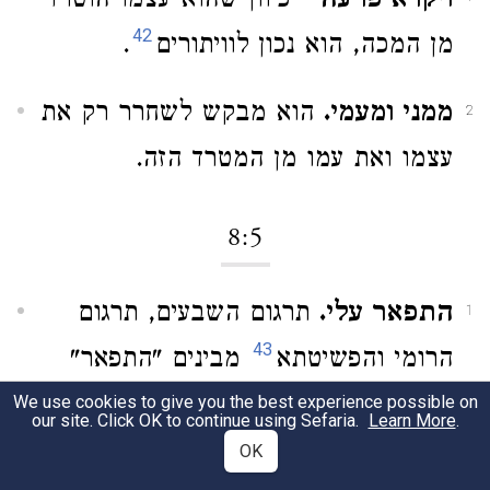
ויקרא פרעה
- כיוון שהוא עצמו הוטרד
42
מן המכה, הוא נכון לוויתורים
.
ממני ומעמי.
הוא מבקש לשחרר רק את
2
עצמו ואת עמו מן המטרד הזה.
8:5
התפאר עלי.
תרגום השבעים, תרגום
1
43
הרומי והפשיטתא
מבינים "התפאר"
כמו "התבאר", ולכן הם
We use cookies to give you the best experience possible on
our site. Click OK to continue using Sefaria.
Learn More
.
מתרגמים־מפרשים - הבהר עצמך באורח
OK
44