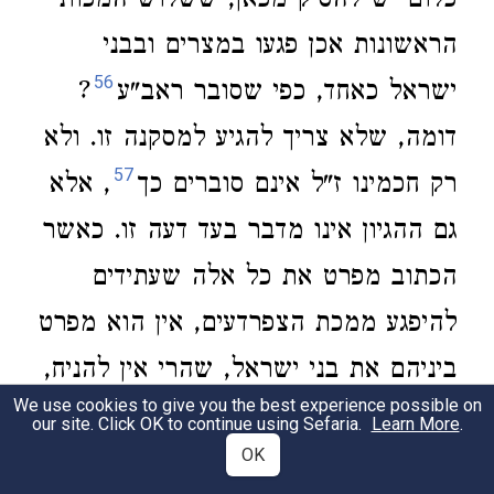
כלום יש להסיק מכאן, ששלוש המכות
הראשונות אכן פגעו במצרים ובבני
56
ישראל כאחד, כפי שסובר ראב"ע
?
דומה, שלא צריך להגיע למסקנה זו. ולא
57
רק חכמינו ז"ל אינם סוברים כך
, אלא
גם ההגיון אינו מדבר בעד דעה זו. כאשר
הכתוב מפרט את כל אלה שעתידים
להיפגע ממכת הצפרדעים, אין הוא מפרט
ביניהם את בני ישראל, שהרי אין להניח,
58
We use cookies to give you the best experience possible on
שהמלה "בעמך"
באה לרבות את
our site. Click OK to continue using Sefaria.
Learn More
.
OK
ישראל. אבל יש להבין שרק במכה זו