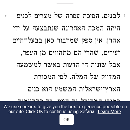
לכנים.
הפיכת עפרה של מצרים לכנים
1
היתה המכה האחרונה שנתבצעה על ידי
אהרן. אין ספק שמדבור כאן בבעלי־חיים
זעירים, שהרי הם מתהווים מן העפר,
אבל שונות הן הדעות באשר למשמעה
המדויק של המלה. לפי המסורת
הארץ־ישראלית המשמע הוא כנים
במובן המקובל גם היום. כך בתרגומים
We use cookies to give you the best experience possible on
48
our site. Click OK to continue using Sefaria.
Learn More
.
כאן, אצל יוסף בן מתתיהו
ואצל חז"ל
OK
50
49
. לפי פילון
הרי זה חרק זעיר אך