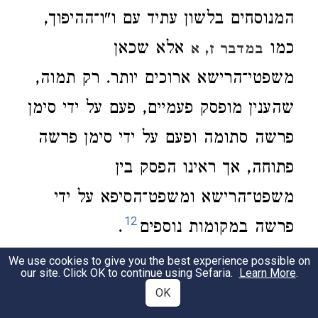
המנוסחים בלשון עתיד עם ו"ו־ההיפוך,
כמו
אלא שכאן
במדבר ז, א
משפטי־הרישא ארוכים יותר. רק תמוה,
שהענין מופסק פעמיים, פעם על ידי סימן
פרשה סתומה ופעם על ידי סימן פרשה
פתוחה, אך ראינו הפסק בין
משפט־הרישא ומשפט־הסיפא על ידי
12
פרשה במקומות נוספים
.
We use cookies to give you the best experience possible on
ביום דבר.
לשון עבר, כמו
.
ויקרא ז, לה
our site. Click OK to continue using Sefaria.
Learn More
.
2
OK
בארץ מצרים.
בניגוד לדיבור הקודם