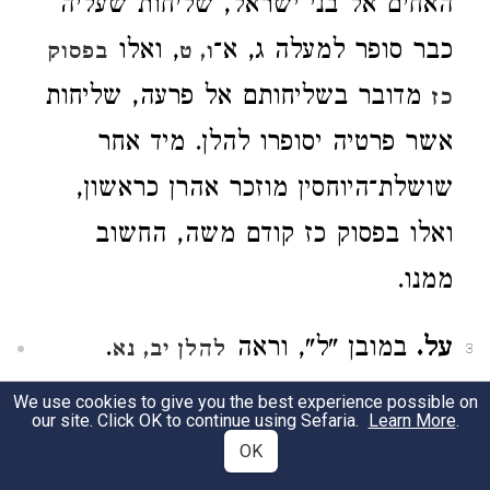
האחים אל בני ישראל, שליחות שעליה
כבר סופר למעלה ג, א־
, ואלו
ו, ט
בפסוק
מדובר בשליחותם אל פרעה, שליחות
כז
אשר פרטיה יסופרו להלן. מיד אחר
שושלת־היוחסין מוזכר אהרן כראשון,
ואלו בפסוק כז קודם משה, החשוב
ממנו.
על.
במובן "ל", וראה
.
להלן יב, נא
3
We use cookies to give you the best experience possible on
על צבאותם.
ולהלן ז, ד הם נקראים
our site. Click OK to continue using Sefaria.
Learn More
.
4
OK
"צבאותי", כלומר צבאות ה'.