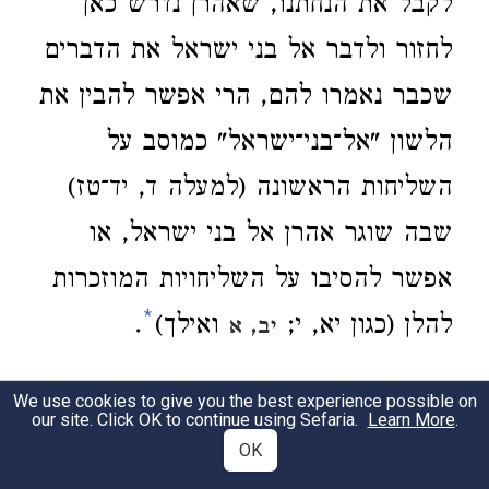
לקבל את הנחתנו, שאהרן נדרש כאן
לחזור ולדבר אל בני ישראל את הדברים
שכבר נאמרו להם, הרי אפשר להבין את
הלשון "אל־בני־ישראל" כמוסב על
השליחות הראשונה (למעלה ד, יד־טז)
שבה שוגר אהרן אל בני ישראל, או
אפשר להסיבו על השליחויות המוזכרות
*
להלן (כגון יא, י;
ואילך)
.
יב, א
6:14
We use cookies to give you the best experience possible on
our site. Click OK to continue using Sefaria.
Learn More
.
OK
אלה ראשי.
על־פי הכותרת עומדים
1