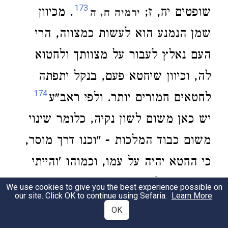
173
שופטים יח, ז;
. מכיוון
ירמיה ח, ה
שמן הנמנע הוא לעשות כמצווה, הרי
העם נאלץ לעבור על מצוותך ולחטוא
לה, וכיוון שיחטא פעם, בנקל יתפתה
174
לחטאים חמורים יותר. ולפי ראב"ע
יש כאן משום לשון נקיה, כלומר שינוי
משום כבוד המלכות - "וכנו דרך מוסר,
כי החטא יהיה על עמו, וכמוהו 'והייתי
אני ובני שלמה חטאים' (
);
מלכים א' א, כו
We use cookies to give you the best experience possible on
our site. Click OK to continue using Sefaria.
Learn More
.
'ואויבינו ילעגו־למו' (
); 'וימירו
תהלים פ, ז
OK
את־כבודם' (
, כ). ואונקלוס תרגם
שם קו