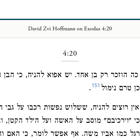
David Zvi Hoffmann on Exodus 4:20
Loading...
4:20
ה הוזכר רק בן אחד. יש אפוא להניח, כי הבן ה
151
ן טרם נימול
.
ין רוצים להניח, ששלוש נפשות רכבו על גבי ח
י "וירכיבם" מוסב על האשה ועל הילד הקטן, וא
רגל כמו אביו משה. אף אפשר לומר, כי האם וה