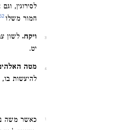
לסירוגין, וג
52
חמור משלו
ויקח.
לשון עב
3
יט.
מטה האלהים
4
להיעשות בו, 
כאשר משה נטל
1