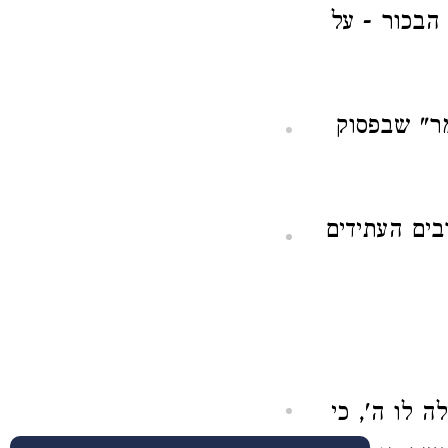
הבכור - על
מר" שבפסוק
ים העתידים
 לו ה', כי