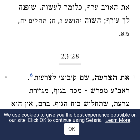
את האויב ערף, כלומר לעשות, שיפנה
לך עורף; השוה
;
יהושע ז, ח
תהלים יח,
.
מא
23:28
6
את הצרעה,
שם קיבוצי לצרעות
.
1
ראב"ע מפרש - מכה בגוף, מגזירת
צרעת, שתחליש כוח הגוף. ברם, אין הוא
We use cookies to give you the best experience possible on
מנמק דבריו. רוב החדשים וגם
מלבי"ם
our site. Click OK to continue using Sefaria.
Learn More
.
OK
) מבינים ביטוי זה כתמונה
ליהושע (כד, יב