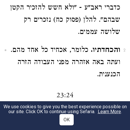
כדברי ראב"ע - "ולא חשש להזכיר הקטן
שבהם". להלן (פסוק כח) נזכרים רק
שלושה עממים.
והכחדתיו.
כלומר, אכחיד כל אחד מהם.
2
ועתה באה אזהרה מפני העבודה הזרה
הכנענית.
23:24
We use cookies to give you the best experience possible on
our site. Click OK to continue using Sefaria.
Learn More
.
ולא תעשה
וגו', אף לא את מעשיהם
1
OK
5
של עובדי ע"ז מותר לחקות
.