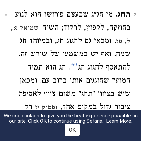
תחג.
מן חג"ג שבעצם פירושו הוא לנוע
2
בחוזקה, לקפוץ, לרקוד; השוה
שמואל א,
, ומכאן גם לחגוג חג, ובמיוחד חג
ל, טז
שמח. ואף יש במשמעו של שורש זה.
69
להתאסף לחגוג חג
. חג הוא תמיד
המועד שחוגגים אותו ברוב עם. ומכאן
שיש בציווי "תחג" משום ציווי לאסיפת
ציבור גדול במקום אחד,
רק
ופסוק יז
We use cookies to give you the best experience possible on
קובע את מקומה של אסיפה זו ומי הם
our site. Click OK to continue using Sefaria.
Learn More
.
OK
אלה החייבים בה. על כן אפשר כבר