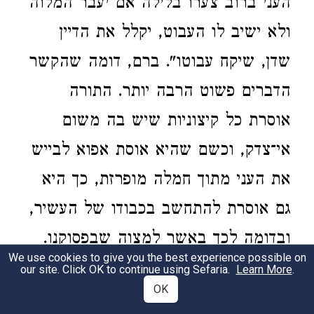
העני ברוב צערו בלילה אם יעבר המלוה
ולא ישיב לו העבוט, יקלל את הדיין
שדן, שיקח עבוטו". ברם, דומה שהקשר
הדברים פשוט הרבה יותר. התורה
אוסרת כל קיצוניות שיש בה משום
אי־צדק, וכשם שהיא אוסת אפוא לבייש
את העני מתוך חמלה מופרזת, כך היא
גם אוסרת להתחשב בכבודו של העשיר,
ובדומה לכך באשר למצוה שבפסוקנו.
We use cookies to give you the best experience possible on
בכל חברה יש בצד אחד חסרי־ישע, כגון
our site. Click OK to continue using Sefaria.
Learn More
.
OK
גרים, אלמנות ויתומים, ובצד שני יש