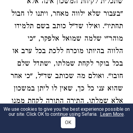
שתכלית לקיחת המשכון אינה אלא
"בעבור שלא ילווה מאחר, ויתנו לו חבול
תחתיו". ואילו שד"ל כותב בשם תלמידו
מוהר"י שלמה שמואל אלפקר, "כי
הלווה בהיותו מוכרח ללכת בכל ערב או
בכל בוקר לקחת שמלתו, ישתדל שלם
חובו". ואולם מה שכותב שד"ל, "כי אחר
שהוא עני כל כך, שאין לו ליתן במשכון
אלא שמלתו, התירה התורה לקחת ממנו
We use cookies to give you the best experience possible on
שמלתו ליום אחד, באופן שיצטרך
our site. Click OK to continue using Sefaria.
Learn More
.
OK
להתבזות ולצאת בלא שמלה או להיות