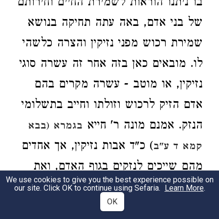
בו ניתנו הוראות לשמירת החיים וחירותם
של בני אדם, באה עתה תחיקה בנושא
שמירת רכוש מפני נזיקין והצרה כלשהי
לו. מובאים כאן בזה אחר זה עשרה סוגי
נזיקין, או מוטב - עשרה מקרים בהם
אדם הזיק לרכוש וזולתו וחייב בתשלומי
הנזק. אמנם מונה ר' חייא
בגמרא (בבא
) כ"ד אבות נזיקין, אך אחדים
קמא ד ע"ב
מהם שייכים לנזקים בגוף האדם, ואת
We use cookies to give you the best experience possible on
האחרים ניתן לסווג בין עשרת המקרים
our site. Click OK to continue using Sefaria.
Learn More
.
OK
המנויים כאן. ואלה הם. (א) הבור