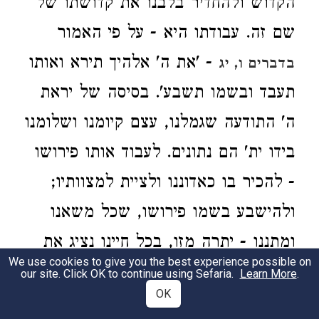
הקדוש ולהחדיר בלבנו את קדושתו של
שם זה. עבודתו היא - על פי האמור
- 'את ה' אלהיך תירא ואותו
בדברים ו, יג
תעבד ובשמו תשבע'. בסיסה של יראת
ה' התודעה שגמלנו, עצם קיומנו ושלומנו
בידו ית' הם נתונים. לעבוד אותו פירושו
- להכיר בו כאדוננו ולציית למצוותיו;
ולהישבע בשמו פירושו, שכל משאנו
ומתננו - יתרה מזו, בכל חיינו נציג את
We use cookies to give you the best experience possible on
שמו ית' כערובה לאמיתת דברינו־שלנו
our site. Click OK to continue using Sefaria.
Learn More
.
OK
כל אימת שערובה כזאת נחוצה. בשימוש