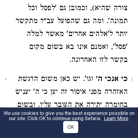
צורה שהיא), וכמובן גם 'לפסל וכל
תמונה'. ומה גם שהפועל עב"ד מתקשר
יותר ל'אלהים אחרים' מאשר למלה
'פסל', ואמנם אינו בא בשום מקום
בקשר לזו האחרונה.
כי אנכי ה'
וגו'. יש כאן משום הדגשת
2
האזהרה מפני איסור זה יען כי ה' יעניש
בחומרה יתירה את העובר עליו. ובשום
We use cookies to give you the best experience possible on
אופן אין כאן משום נימוק לאיסור ע"ז,
our site. Click OK to continue using Sefaria.
Learn More
.
OK
כאילו שבשל היותו ית' 'א־ל קנא' אין