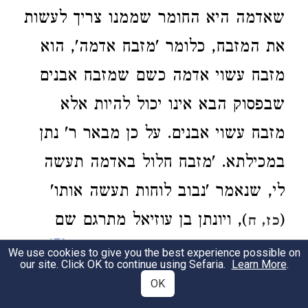
שאדמה היא החומר שממנו צריך לעשות
את המזבח, כלומר 'מזבח אדמה', הוא
מזבח עשוי אדמה כשם שמזבח אבנים
שבפסוק הבא אינו יכול להיות אלא
מזבח עשוי אבנים. על כן מבאר ר' נתן
במכילתא. 'מזבח חלול באדמה תעשה
לי, שנאמר 'נבוב לוחות תעשה אותו'
(
), ויונתן בן עוזיאל מתרגם שם
כז, ח
176
'חליל לוחן מלי עפרא תעביד יתיה'
.
We use cookies to give you the best experience possible on
our site. Click OK to continue using Sefaria.
Learn More
.
והנה, ככל שיותר סביר הוא שמזבח
OK