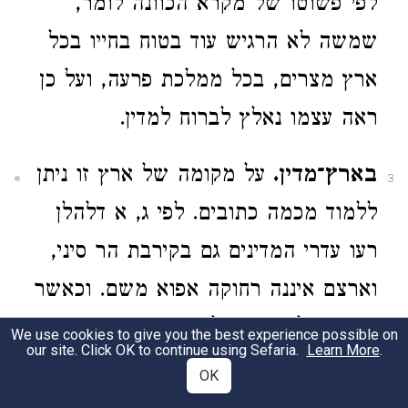
לפי פשוטו של מקרא הכוונה לומר,
שמשה לא הרגיש עוד בטוח בחייו בכל
ארץ מצרים, בכל ממלכת פרעה, ועל כן
ראה עצמו נאלץ לברוח למדין.
בארץ־מדין.
על מקומה של ארץ זו ניתן
3
ללמוד מכמה כתובים. לפי ג, א דלהלן
רעו עדרי המדינים גם בקירבת הר סיני,
וארצם איננה רחוקה אפוא משם. וכאשר
משה הולך ממדין למצרים, הוא פוגש
We use cookies to give you the best experience possible on
our site. Click OK to continue using Sefaria.
Learn More
.
בסיני את אחיו אהרן הבא לקראתו
OK
ממצרים (להלן ד, כז). לפיכך יש להניח