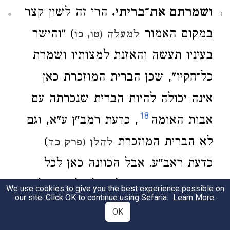
ושמרתם את־בריתי.
הרי זה לשון קצר
3
במקום האמור
) "והישר
למעלה (טו, כו
בעיניו תעשה והאזנת למצותיו ושמרת
כל־חקיו", שכן הברית המוזכרת כאן
אינה יכולה להיות הברית שנכרתה עם
18
אבות האומה
, כדעת רמב"ן ע"א, וגם
לא הברית המוזכרת
)
להלן (פרק כד
כדעת ראב"ע. אבל הכוונה כאן לכל
החובות שה' רוצה להטיל על ישראל
We use cookies to give you the best experience possible on
our site. Click OK to continue using Sefaria.
Learn More
.
כתנאי מוקדם לקיום ההבטחה השניה.
OK
"ושמרתם את־בריתי" הוא ניגוד