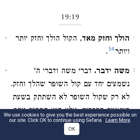
19:19
הולך וחזק מאד
, הקול הולך וחזק יותר
1
54
ויותר
.
משה ידבר.
דברי משה ודברי ה'
2
נשמעים יחד עם קול השופר שהלך וחזק.
לא רק שקול השופר לא השתתק בשעת
השמעת הדברים, אלא הוא התחזק יותר
We use cookies to give you the best experience possible on
our site. Click OK to continue using Sefaria.
Learn More
.
55
ויותר, ועל כן נאמר להלן
"וכל־העם
OK
ראים את־הקולת... ואת קול השפר" -