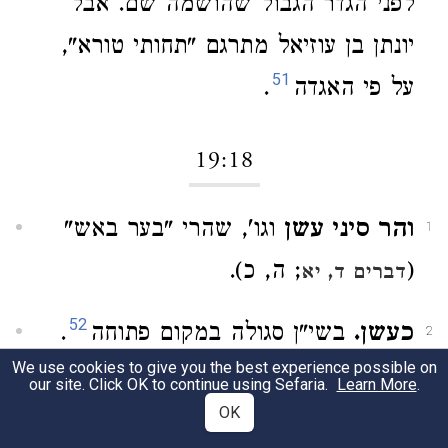
לפני הגדר־הגבול שהושמה שם. אבל
יונתן בן עוזיאל מתרגם "תחותי טורא",
51
על פי האגדה
.
19:18
והר סיני עשן
וגו', שהרי "בער באש"
1
(
; ה, כ).
דברים ד, יא
52
כעשן.
בשי"ן סגולה במקום פתוחה
.
2
We use cookies to give you the best experience possible on
our site. Click OK to continue using Sefaria.
Learn More
.
ויחרד כל־ההר
, גם ההר נחרד, כמו
3
OK
העם; השוה
;
שופטים ה, ה
תהלים סח, ט