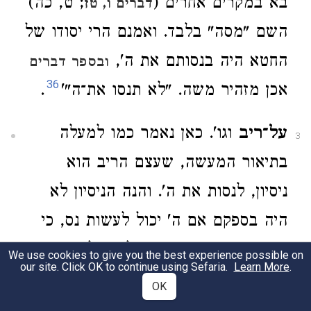
בא במקרים אחרים (
; ט, כה)
דברים ו, טז
השם "מסה" בלבד. ואמנם הרי יסודו של
החטא היה בנסותם את ה',
ובספר דברים
36
אכן מזהיר משה. "לא תנסו את־ה"'
.
על־ריב
וגו'. כאן נאמר כמו למעלה
3
בתיאור המעשה, שעצם הריב הוא
ניסיון, לנסות את ה'. והנה הניסיון לא
היה בספקם אם ה' יכול לעשות נס, כי
זאת כבד ידעו בני ישראל, אבל ספקם
We use cookies to give you the best experience possible on
our site. Click OK to continue using Sefaria.
Learn More
.
היה בהשגחת ה' על עמו, שהוא שוכן
OK
בתוכם, מנהיג אותם ומגן עליהם,