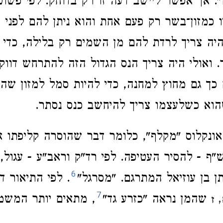
". אך אפשר ליישב דעה זו רק בדוחק. לפי פשו
 כמזון־בשר רק פעם אחת והוא ניתן להם לפני ש
ה צריך לרדת להם מן השמים רק בלילה, כדי 
 ואולי היה צריך הנס הגדול הזה להתרחש דווק
כך גם מחוץ למחנה, כדי להיות סמל למזון שה' 
וא כשלעצמו צריך להיחשב כנס נסתר.
ונקלוס "מקלף", כלומר דבר שהוסרה קליפתו א
ף - להסיר העטיפה. לפי רד"ק וראב"ע - עגול, ו
6
תן בן עוזיאל המתרגם. "מסרגל"
. לפי התיאור ד
7
שהמן נראה "כזרע גד"
, מתאים יותר המשמע
 ז