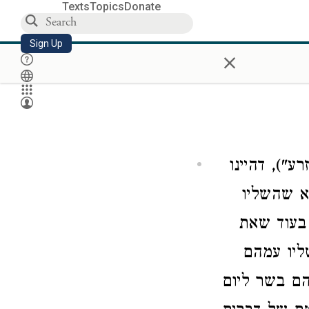
Texts
Topics
Donate
Sign Up
×
שכבת־זרע"), דהיינו
וא שהשליו
בעוד שאת
ליו עמהם
הם בשר ליום