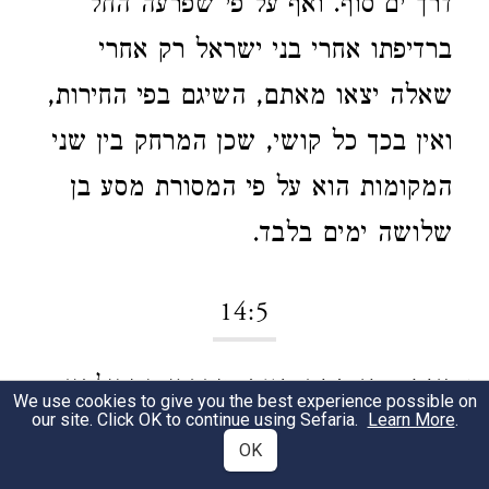
דרך ים־סוף. ואף־על־פי שפרעה החל
ברדיפתו אחרי בני ישראל רק אחרי
שאלה יצאו מאתם, השיגם בפי החירות,
ואין בכך כל קושי, שכן המרחק בין שני
המקומות הוא על פי המסורת מסע בן
שלושה ימים בלבד.
14:5
ויגד... כי ברח העם.
מדברי המכילתא
1
We use cookies to give you the best experience possible on
our site. Click OK to continue using Sefaria.
Learn More
.
"מי הגיד לו? האקטורין שלו", כלומר
OK
אותם המלווים ששלח עמהם כדי להזהיר