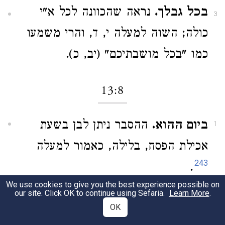
בכל גבלך.
נראה שהכוונה לכל א"י
3
כולה; השוה למעלה י, ד, והרי משמעו
כמו "בכל מושבתיכם" (יב, כ).
13:8
ביום ההוא.
ההסבר ניתן לבן בשעת
1
אכילת הפסח, בלילה, כאמור למעלה
243
.
We use cookies to give you the best experience possible on
our site. Click OK to continue using Sefaria.
Learn More
.
בעבור זה
מוסב על הפסח, כלומר
2
OK
הודות לפסח זה
עשה ה' לי
, ויש