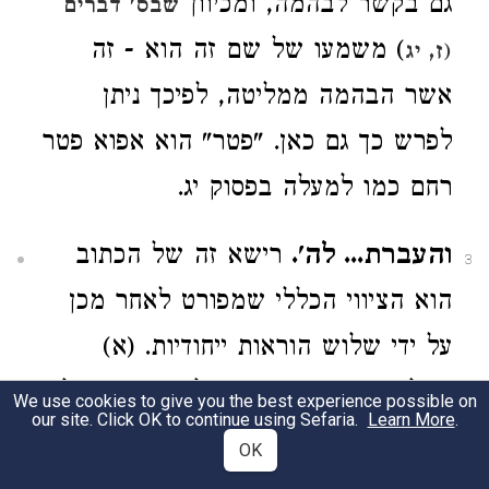
גם בקשר לבהמה, ומכיוון
שבס' דברים
) משמעו של שם זה הוא - זה
(ז, יג
אשר הבהמה ממליטה, לפיכך ניתן
לפרש כך גם כאן. "פטר" הוא אפוא פטר
רחם כמו למעלה בפסוק יג.
והעברת... לה'.
רישא זה של הכתוב
3
הוא הציווי הכללי שמפורט לאחר מכן
על ידי שלוש הוראות ייחודיות. (א)
"וכל־פטר שגר בהמה... לה"'; (ב) "וכל
We use cookies to give you the best experience possible on
our site. Click OK to continue using Sefaria.
Learn More
.
פטר חמר תפדה בשה", שכן אי־אפשר
OK
להקריבו קרבן, או יש לערפו (בכוח, כמו