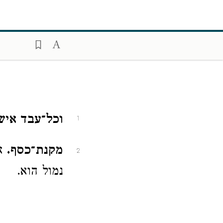
וכל־עבד איש
1
מקנת־כסף.
אי
2
נמול הוא.