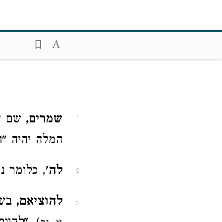
שמרים,
שם עצ
1
המלה יהיה "ח
לה'
, כלומר נח
2
להוציאם,
בשל
3