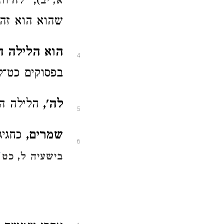
), "להיות
א, יב
שהוא הוא זה 
הוא הלילה ה
4
בפסוקים כט־ל
לה',
הלילה הז
5
שמרים,
כחגיג
6
4
בישעיה ל, כט