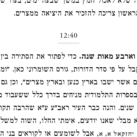
 שלא לאכול חמץ במשך שבעה ימים, בעוד שמ
אשון צריכה להזכיר את היציאה ממצרים.
12:40
וארבע מאות שנה.
כדי לפתור את הסתירה בין י
 על פי סדר הדורות, גורס השומרוני כאן. "ומו
 אשר ישבו בארץ כנען ובארץ מצרים", וכן גם 
בספרות התלמודית מניחים בדרך כלל ששעבוד 
שנים. והנה כבר העיר ראב"ע ע"א שהרבה תקופ
 מבלי שאנו יודעים, אימתי החלו, השוה למשל
, אבל לשומעים או לקוראים בני ה
יחזקאל א, א