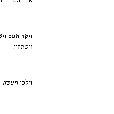
אין להם רק המ
ויקד העם ויש
1
וישתחוו.
וילכו ויעשו,
ה
1