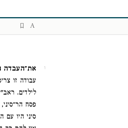
את־העבדה ה
1
עבודה זו צרי
לילדים. ראב"
פסח הר־סיני,
סיני היו עם 