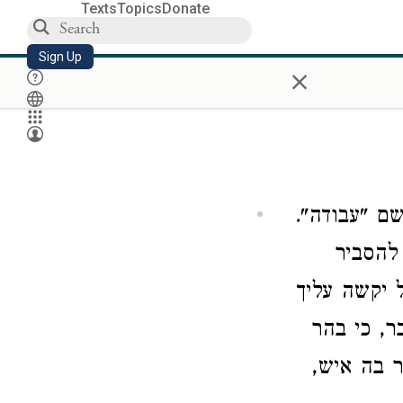
Texts
Topics
Donate
Sign Up
×
ם "עבודה".
להסביר
 יקשה עליך
ר, כי בהר
ר בה איש,